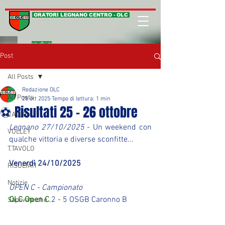
ORATORI LEGNANO CENTRO - OLC
sito ufficiale
Post
All Posts
Redazione OLC
All Posts
28 ott 2025
Tempo di lettura: 1 min
⚽ Risultati 25 - 26 ottobre
CALCIO
Legnano 27/10/2025
 - Un weekend con 
VOLLEY
qualche vittoria e diverse sconfitte...
T.TAVOLO
Venerdì 24/10/2025
RISULTATI
Notizie
OPEN C - Campionato
OLC Open C
 2 - 5 OSGB Caronno B
Sapevate che ...