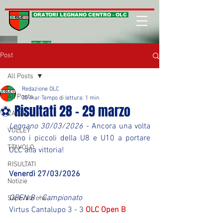
ORATORI LEGNANO CENTRO - OLC
sito ufficiale
Post
All Posts
Redazione OLC
All Posts
30 mar
Tempo di lettura: 1 min
⚽ Risultati 28 - 29 marzo
CALCIO
Legnano 30/03/2026
 - Ancora una volta 
VOLLEY
sono i piccoli della U8 e U10 a portare 
T.TAVOLO
OLC alla vittoria! 
RISULTATI
Venerdì 27/03/2026
Notizie
OPEN B - Campionato
Sapevate che ...
Virtus Cantalupo 3 - 3 
OLC Open B