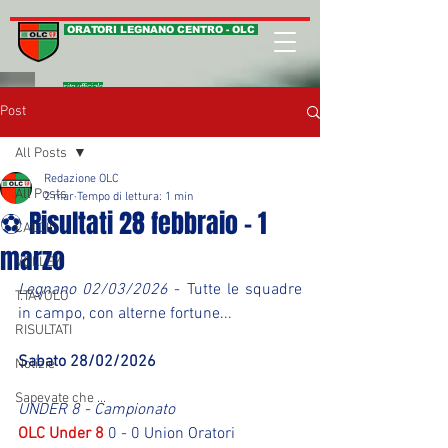
ORATORI LEGNANO CENTRO - OLC
sito ufficiale
Post
All Posts
Redazione OLC
All Posts
2 mar
Tempo di lettura: 1 min
⚽ Risultati 28 febbraio - 1
CALCIO
marzo
VOLLEY
Legnano 02/03/2026
 - Tutte le squadre 
T.TAVOLO
in campo, con alterne fortune...
RISULTATI
Sabato 28/02/2026
Notizie
Sapevate che ...
UNDER 8 - Campionato
OLC Under 8
 0 - 0 Union Oratori 