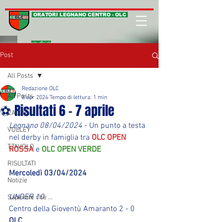
ORATORI LEGNANO CENTRO - OLC
sito ufficiale
Post
All Posts
Redazione OLC
All Posts
8 apr 2024
Tempo di lettura: 1 min
⚽ Risultati 6 - 7 aprile
CALCIO
Legnano 08/04/2024
 - Un punto a testa 
VOLLEY
nel derby in famiglia tra 
OLC OPEN 
T.TAVOLO
ROSSA
 e 
OLC OPEN VERDE
RISULTATI
Mercoledì 03/04/2024
Notizie
UNDER 10
Sapevate che ...
Centro della Gioventù Amaranto 2 - 0 
OLC