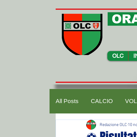
ORA
OLC
I
All Posts
CALCIO
VOL
Redazione OLC
10 n