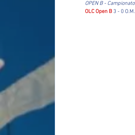
OPEN B - Campionato
OLC Open B
 3 - 0 O.