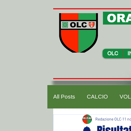
ORA
OLC
I
All Posts
CALCIO
VOL
Redazione OLC
11 n