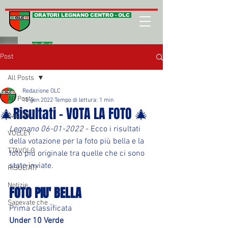
ORATORI LEGNANO CENTRO - OLC
sito ufficiale
Post
All Posts
Redazione OLC
All Posts
10 gen 2022
Tempo di lettura: 1 min
🎄Risultati - VOTA LA FOTO 🎄
CALCIO
Legnano 06-01-2022
 - Ecco i risultati 
VOLLEY
della votazione per la foto più bella e la 
T.TAVOLO
foto più originale tra quelle che ci sono 
state inviate.
RISULTATI
Notizie
FOTO PIU' BELLA
Sapevate che ...
Prima classificata
Under 10 Verde