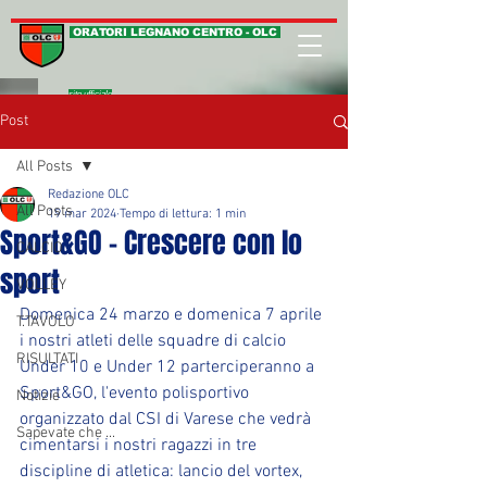
ORATORI LEGNANO CENTRO - OLC
sito ufficiale
Post
All Posts
Redazione OLC
All Posts
19 mar 2024
Tempo di lettura: 1 min
Sport&GO - Crescere con lo
CALCIO
sport
VOLLEY
Domenica 24 marzo e domenica 7 aprile 
T.TAVOLO
i nostri atleti delle squadre di calcio 
RISULTATI
Under 10 e Under 12 parterciperanno a 
Sport&GO, l'evento polisportivo 
Notizie
organizzato dal CSI di Varese che vedrà 
Sapevate che ...
cimentarsi i nostri ragazzi in tre 
discipline di atletica: lancio del vortex, 