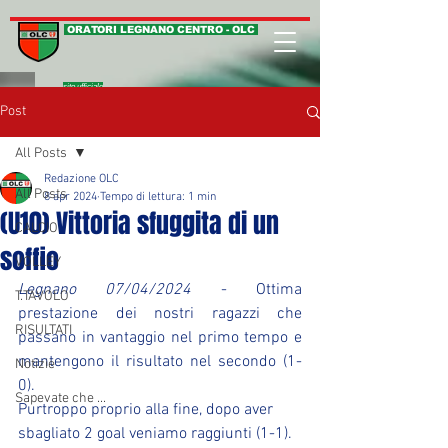
ORATORI LEGNANO CENTRO - OLC
sito ufficiale
Post
All Posts
Redazione OLC
All Posts
8 apr 2024
Tempo di lettura: 1 min
(U10) Vittoria sfuggita di un
CALCIO
soffio
VOLLEY
Legnano 07/04/2024
 - Ottima 
T.TAVOLO
prestazione dei nostri ragazzi che 
RISULTATI
passano in vantaggio nel primo tempo e 
mantengono il risultato nel secondo (1-
Notizie
0).
Sapevate che ...
Purtroppo proprio alla fine, dopo aver 
sbagliato 2 goal veniamo raggiunti (1-1).