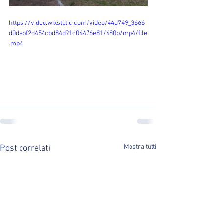
https://video.wixstatic.com/video/44d749_3666
d0dabf2d454cbd84d91c04476e81/480p/mp4/file
.mp4
Mostra tutti
Post correlati