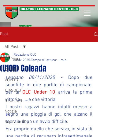
ORATORI LEGNANO CENTRO - OLC
sito ufficiale
Post
All Posts
Redazione OLC
All Posts
8 nov 2025
Tempo di lettura: 1 min
(U10R) Goleada
CALCIO
Legnano 08/11/2025
 - Dopo due 
VOLLEY
sconfitte in due partite di campionato, 
T.TAVOLO
per la 
OLC Under 10
 arriva la prima 
vittoria... ...e che vittoria!
RISULTATI
I nostri ragazzi hanno infatti messo a 
Notizie
segno una pioggia di gol, che alzano il 
morale dopo un avvio difficile.
Sapevate che ...
Era proprio quello che serviva, in vista di 
una partita di recupero infrasettimanale 