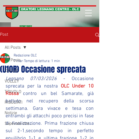
ORATORI LEGNANO CENTRO - OLC
sito ufficiale
Post
All Posts
Redazione OLC
All Posts
7 mar
Tempo di lettura: 1 min
(U10R) Occasione sprecata
CALCIO
Legnano 07/03/2026
 - Occasione 
VOLLEY
sprecata per la nostra 
OLC Under 10 
T.TAVOLO
Rossa
 contro un bel Samarate, già 
battuto nel recupero della scorsa 
RISULTATI
settimana. Gara vivace e tesa con 
Notizie
entrambi gli attacchi poco precisi in fase 
di finalizzazione. Prima frazione chiusa 
Sapevate che ...
sul 2-1,secondo tempo in perfetto 
equilibrio 1-1 e ultima frazione 1-2 in 