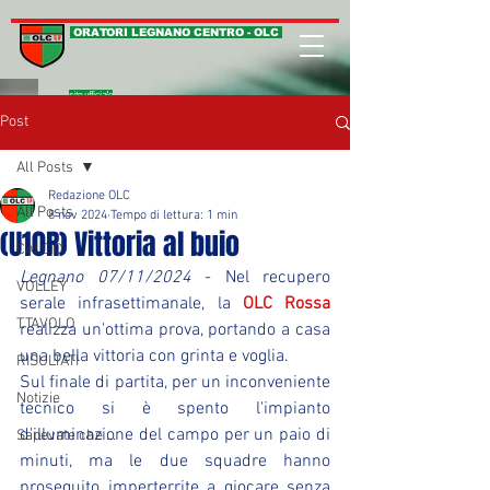
ORATORI LEGNANO CENTRO - OLC
sito ufficiale
Post
All Posts
Redazione OLC
All Posts
8 nov 2024
Tempo di lettura: 1 min
(U10R) Vittoria al buio
CALCIO
Legnano 07/11/2024
 - Nel recupero 
VOLLEY
serale infrasettimanale, la 
OLC Rossa
T.TAVOLO
realizza un'ottima prova, portando a casa 
una bella vittoria con grinta e voglia.
RISULTATI
Sul finale di partita, per un inconveniente 
Notizie
tecnico si è spento l'impianto 
d'illuminazione del campo per un paio di 
Sapevate che ...
minuti, ma le due squadre hanno 
proseguito imperterrite a giocare senza 