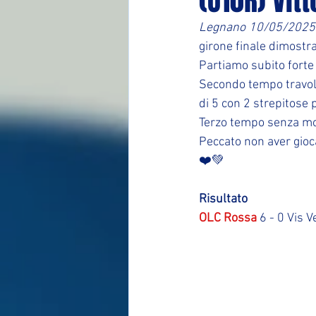
(U10R) Vit
Legnano 10/05/2025
girone finale dimostr
Partiamo subito forte 
Secondo tempo travolg
di 5 con 2 strepitose 
Terzo tempo senza mol
Peccato non aver gioc
❤️💚
Risultato
OLC Rossa
 6 - 0 Vis 