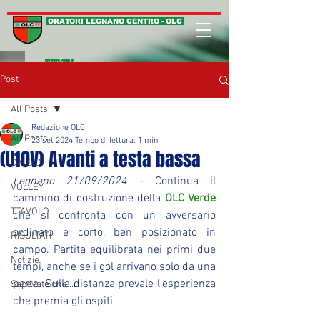
ORATORI LEGNANO CENTRO - OLC
sito ufficiale
Post
All Posts
Redazione OLC
All Posts
23 set 2024
Tempo di lettura: 1 min
(U10V) Avanti a testa bassa
CALCIO
Legnano 21/09/2024
 - Continua il 
VOLLEY
cammino di costruzione della 
OLC Verde
T.TAVOLO
che si confronta con un avversario 
ordinato e corto, ben posizionato in 
RISULTATI
campo. Partita equilibrata nei primi due 
Notizie
tempi, anche se i gol arrivano solo da una 
parte. Sulla distanza prevale l'esperienza 
Sapevate che ...
che premia gli ospiti.