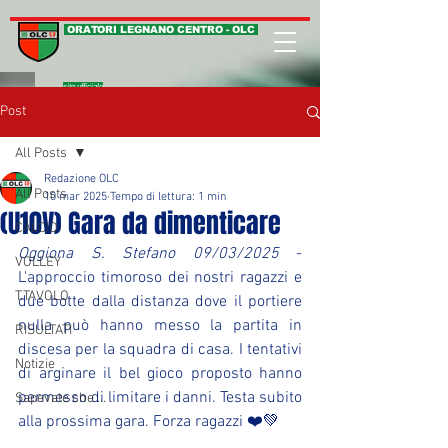
ORATORI LEGNANO CENTRO - OLC
sito ufficiale
Post
All Posts
Redazione OLC
All Posts
10 mar 2025
Tempo di lettura: 1 min
(U10V) Gara da dimenticare
CALCIO
Oggiona S. Stefano 09/03/2025
 - 
VOLLEY
L'approccio timoroso dei nostri ragazzi e 
T.TAVOLO
due botte dalla distanza dove il portiere 
nulla può hanno messo la partita in 
RISULTATI
discesa per la squadra di casa. I tentativi 
Notizie
di arginare il bel gioco proposto hanno 
permesso di limitare i danni. Testa subito 
Sapevate che ...
alla prossima gara. Forza ragazzi ❤️💚