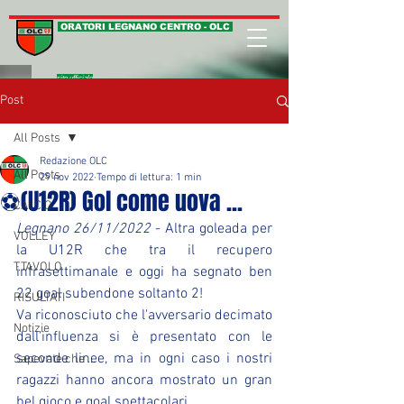
ORATORI LEGNANO CENTRO - OLC
sito ufficiale
Post
All Posts
Redazione OLC
All Posts
29 nov 2022
Tempo di lettura: 1 min
⚽(U12R) Gol come uova ...
CALCIO
Legnano 26/11/2022
 - Altra goleada per 
VOLLEY
la U12R che tra il recupero 
T.TAVOLO
infrasettimanale e oggi ha segnato ben 
22 goal subendone soltanto 2!
RISULTATI
Va riconosciuto che l'avversario decimato 
Notizie
dall'influenza si è presentato con le 
seconde linee, ma in ogni caso i nostri 
Sapevate che ...
ragazzi hanno ancora mostrato un gran 
bel gioco e goal spettacolari.