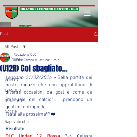
ORATORI LEGNANO CENTRO - OLC
sito ufficiale
Post
All Posts
Redazione OLC
All Posts
23 feb
Tempo di lettura: 1 min
(U12R) Gol sbagliato...
CALCIO
Legnano 21/02/2026 - 
Bella partita dei 
VOLLEY
nostri ragazzi che non approfittano di 
T.TAVOLO
diverse occasioni da goal e come da 
"manuale del calcio"... ...prendono un 
RISULTATI
goal in contropiede.
Notizie
Testa alla prossima💚❤️
Sapevate che ...
Risultato
OLC Under 12 Rossa
 3-4 Celesta 