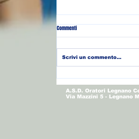
Commenti
Scrivi un commento...
(Allievi) Torneo Olimpo - Finale
3/4
A.S.D. Oratori Legnano C
Via Mazzini 5 - Legnano M