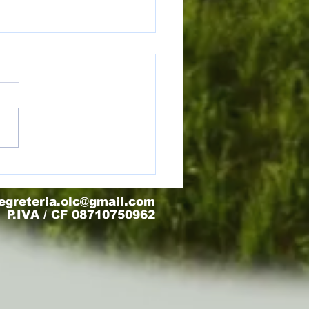
) Torneo Olimpo - Finale 3/4
egreteria.olc@gmail.com
P.IVA / CF 08710750962