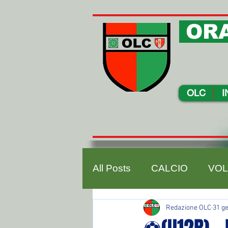
ORA
OLC
I
All Posts
CALCIO
VOL
Redazione OLC
31 g