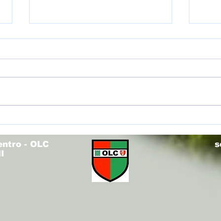
(U12R
(U14V) Torneo Olimpo - Fieri di voi!
entro - OLC
s
I