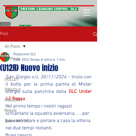
ORATORI LEGNANO CENTRO - OLC
sito ufficiale
Post
All Posts
Redazione OLC
All Posts
2 dic 2024
Tempo di lettura: 1 min
(U12R) Nuovo inizio
CALCIO
San Giorgio s/L 30/11/2024
 - Inizio con 
VOLLEY
il botto per la prima partita di Mister 
T.TAVOLO
Giorgio sulla panchina della 
OLC Under 
12 Rossa
.
RISULTATI
Nel primo tempo i nostri ragazzi 
Notizie
schiantano la squadra avversaria… …per 
poi controllare e portare a casa la vittoria 
Sapevate che ...
nei due tempi restanti. 
Bravi ragazzi.