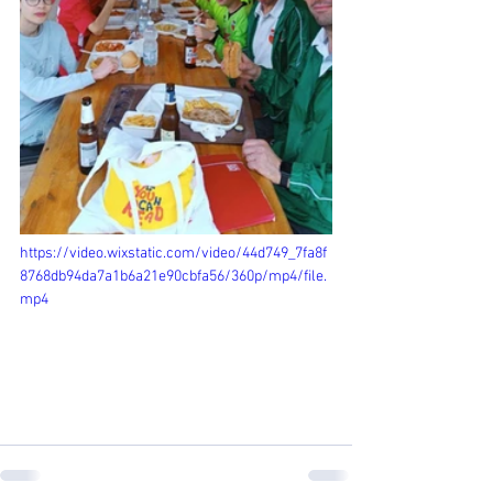
https://video.wixstatic.com/video/44d749_7fa8f
8768db94da7a1b6a21e90cbfa56/360p/mp4/file.
mp4