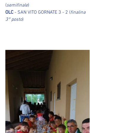
(
semifinale
)
OLC
 - SAN VITO GORNATE 3 - 2 (
finalina 
3° posto
)