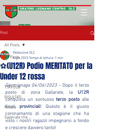
ORATORI LEGNANO CENTRO - OLC
sito ufficiale
Post
All Posts
Redazione OLC
All Posts
6 giu 2023
Tempo di lettura: 1 min
⚽(U12R) Podio MERITATO per la
CALCIO
Under 12 rossa
VOLLEY
Germignaga 04/06/2023
 - Dopo il terzo 
T.TAVOLO
posto di zona Gallarate, la
 U12R
RISULTATI
conquista un sontuoso 
terzo posto
 alle 
finali 
provinciali
! Questo è il giusto 
Notizie
coronamento di una stagione che ha 
Sapevate che ...
visto i nostri ragazzi impegnarsi a fondo 
e crescere davvero tanto!