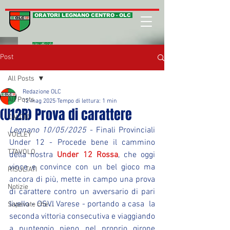
ORATORI LEGNANO CENTRO - OLC
sito ufficiale
Post
All Posts
Redazione OLC
All Posts
12 mag 2025
Tempo di lettura: 1 min
(U12R) Prova di carattere
CALCIO
Legnano 10/05/2025
 - Finali Provinciali 
VOLLEY
Under 12 - Procede bene il cammino 
T.TAVOLO
della nostra 
Under 12 Rossa
, che oggi 
vince e convince con un bel gioco ma 
RISULTATI
ancora di più, mette in campo una prova 
Notizie
di carattere contro un avversario di pari 
livello - OSVI Varese - portando a casa  la 
Sapevate che ...
seconda vittoria consecutiva e viaggiando 
a punteggio pieno nel proprio girone 