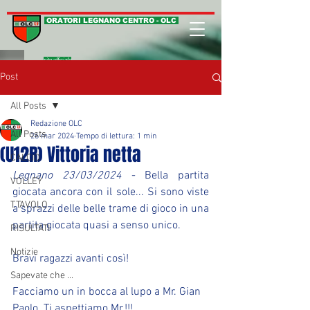
ORATORI LEGNANO CENTRO - OLC
sito ufficiale
Post
All Posts
Redazione OLC
All Posts
26 mar 2024
Tempo di lettura: 1 min
(U12R) Vittoria netta
CALCIO
Legnano 23/03/2024
 - Bella partita 
VOLLEY
giocata ancora con il sole... Si sono viste 
T.TAVOLO
a sprazzi delle belle trame di gioco in una 
partita giocata quasi a senso unico.
RISULTATI
Notizie
Bravi ragazzi avanti così!
Sapevate che ...
Facciamo un in bocca al lupo a Mr. Gian 
Paolo. Ti aspettiamo Mr.!!!