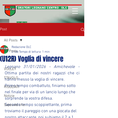
ORATORI LEGNANO CENTRO - OLC
sito ufficiale
Post
All Posts
Redazione OLC
All Posts
2 feb
Tempo di lettura: 1 min
(U12R) Voglia di vincere
CALCIO
Legnano 31/01/2026 - Amichevole - 
VOLLEY
Ottima partita dei nostri ragazzi che ci 
T.TAVOLO
hanno messo la voglia di vincere.
Primo tempo combattuto, finiamo sotto 
RISULTATI
nel finale per via di un lancio lungo che 
Notizie
sorprende la vostra difesa.
Secondo tempo scoppiettante, prima 
Sapevate che ...
troviamo il pareggio con una giocata del 
nostro attaccante, poi subiamo il 2 a 1 