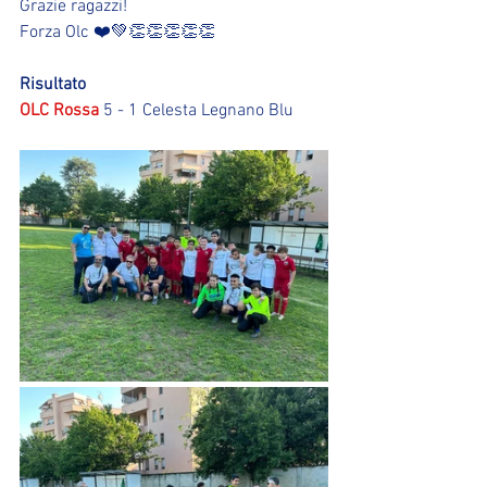
Grazie ragazzi!
Forza Olc ❤️💚👏👏👏👏👏
Risultato
OLC Rossa
 5 - 1 Celesta Legnano Blu