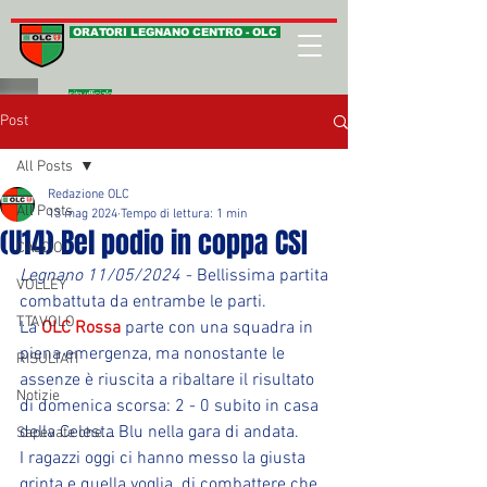
ORATORI LEGNANO CENTRO - OLC
sito ufficiale
Post
All Posts
Redazione OLC
All Posts
13 mag 2024
Tempo di lettura: 1 min
(U14) Bel podio in coppa CSI
CALCIO
Legnano 11/05/2024
 - Bellissima partita  
VOLLEY
combattuta da entrambe le parti.
T.TAVOLO
La 
OLC Rossa
 parte con una squadra in 
piena emergenza, ma nonostante le 
RISULTATI
assenze è riuscita a ribaltare il risultato 
Notizie
di domenica scorsa: 2 - 0 subito in casa 
della Celesta Blu nella gara di andata.
Sapevate che ...
I ragazzi oggi ci hanno messo la giusta 
grinta e quella voglia  di combattere che 