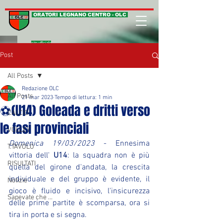
ORATORI LEGNANO CENTRO - OLC
sito ufficiale
Post
All Posts
Redazione OLC
All Posts
21 mar 2023
Tempo di lettura: 1 min
⚽(U14) Goleada e dritti verso
CALCIO
le fasi provinciali
VOLLEY
Domenica 19/03/2023
 - Ennesima 
T.TAVOLO
vittoria dell' 
U14
: la squadra non è più 
RISULTATI
quella del girone d'andata, la crescita 
individuale e del gruppo è evidente, il 
Notizie
gioco è fluido e incisivo, l'insicurezza 
Sapevate che ...
delle prime partite è scomparsa, ora si 
tira in porta e si segna.