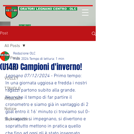
ORATORI LEGNANO CENTRO - OLC
sito ufficiale
Post
All Posts
Redazione OLC
All Posts
9 dic 2024
Tempo di lettura: 1 min
(U14R) Campioni d'inverno!
CALCIO
Legnano 07/12/2024
 - Primo tempo:
VOLLEY
In una giornata uggiosa e fredda i nostri 
T.TAVOLO
ragazzi partono subito alla grande. 
Neanche il tempo di far partire il 
RISULTATI
cronometro e siamo già in vantaggio di 2 
Notizie
goal entro il 16’ minuto ci troviamo sul 0-
8. I ragazzi si impegnano, si divertono e 
Sapevate che ...
soprattutto mettono in pratica quello 
che fino ad oggi gli è stato insegnato 