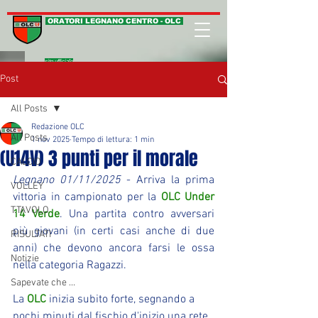
ORATORI LEGNANO CENTRO - OLC
sito ufficiale
Post
All Posts
Redazione OLC
All Posts
1 nov 2025
Tempo di lettura: 1 min
(U14V) 3 punti per il morale
CALCIO
Legnano 01/11/2025
 - Arriva la prima 
VOLLEY
vittoria in campionato per la 
OLC Under 
T.TAVOLO
14 Verde
. Una partita contro avversari 
più giovani (in certi casi anche di due 
RISULTATI
anni) che devono ancora farsi le ossa 
Notizie
nella categoria Ragazzi.
Sapevate che ...
La 
OLC
 inizia subito forte, segnando a 
pochi minuti dal fischio d'inizio una rete 