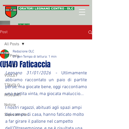
ORATORI LEGNANO CENTRO - OLC
sito ufficiale
Post
All Posts
Redazione OLC
All Posts
31 gen
Tempo di lettura: 1 min
(U14V) Faticaccia
CALCIO
Legnano 31/01/2026 - 
Utlimamente 
VOLLEY
abbiamo raccontato un paio di partite 
T.TAVOLO
perse, ma giocate bene, oggi raccontiamo 
una partita vinta, ma giocata maluccio...
RISULTATI
Notizie
I nostri ragazzi, abituati agli spazi ampi 
del campo di casa, hanno faticato molto 
Sapevate che ...
a far girare il pallone nel campetto 
dell'Oltresempione, e ne è risultata una 