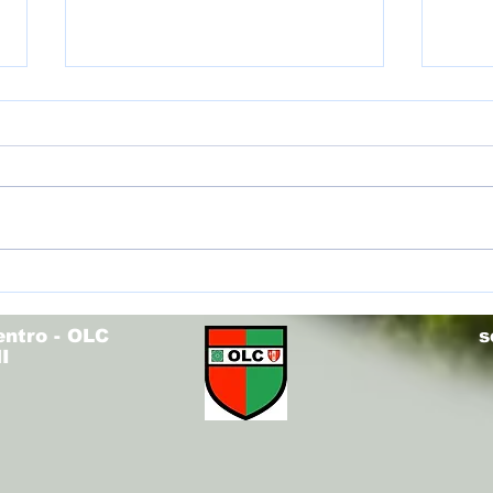
(U12R
(U14V) Torneo Olimpo - Fieri di voi!
entro - OLC
s
I