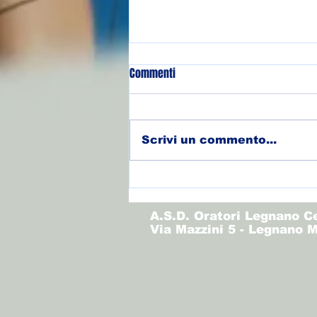
Commenti
Scrivi un commento...
(Allievi) Torneo Olimpo - Finale
3/4
A.S.D. Oratori Legnano C
Via Mazzini 5 - Legnano M