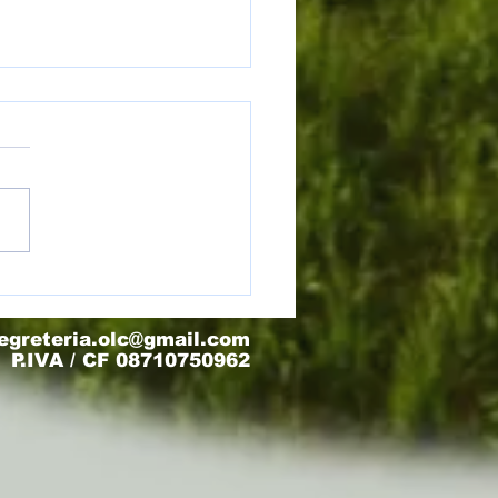
) Torneo Olimpo - Finale 3/4
egreteria.olc@gmail.com
P.IVA / CF 08710750962