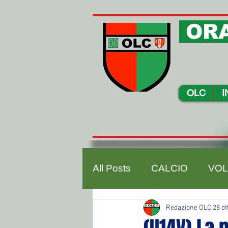
ORA
OLC
I
All Posts
CALCIO
VOL
Redazione OLC
28 ot