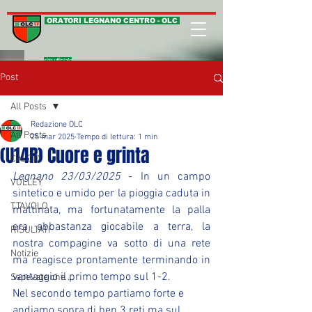
ORATORI LEGNANO CENTRO - OLC
sito ufficiale
Post
All Posts
Redazione OLC
All Posts
25 mar 2025
Tempo di lettura: 1 min
(U14R) Cuore e grinta
CALCIO
Legnano 23/03/2025
 - In un campo 
VOLLEY
sintetico e umido per la pioggia caduta in 
T.TAVOLO
mattinata, ma fortunatamente la palla 
era abbastanza giocabile a terra, la 
RISULTATI
nostra compagine va sotto di una rete 
Notizie
ma reagisce prontamente terminando in 
vantaggio il primo tempo sul 1-2.
Sapevate che ...
Nel secondo tempo partiamo forte e 
andiamo sopra di ben 3 reti ma sul 