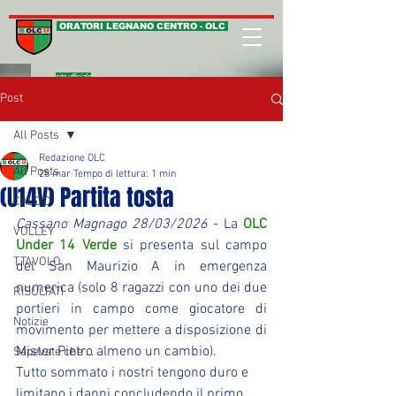
ORATORI LEGNANO CENTRO - OLC
sito ufficiale
Post
All Posts
Redazione OLC
All Posts
28 mar
Tempo di lettura: 1 min
(U14V) Partita tosta
CALCIO
Cassano Magnago 28/03/2026
 - La 
OLC 
VOLLEY
Under 14 Verde
 si presenta sul campo 
T.TAVOLO
del San Maurizio A in emergenza 
numerica (solo 8 ragazzi con uno dei due 
RISULTATI
portieri in campo come giocatore di 
Notizie
movimento per mettere a disposizione di 
Mister Pietro almeno un cambio).
Sapevate che ...
Tutto sommato i nostri tengono duro e 
limitano i danni concludendo il primo 