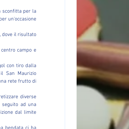
 - L'ultima giornata del girone invernale si chiude con una sconfitta per la 
per un'occasione 
 dove il risultato 
a centro campo e 
l con tiro dalla 
il San Maurizio 
na rete frutto di 
tizzare diverse 
n seguito ad una 
zione dal limite 
a bendata ci ha 