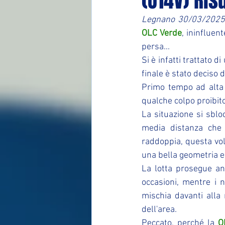
(U14V) Ris
Legnano 30/03/2025
OLC Verde
, ininfluen
persa...
Si è infatti trattato d
finale è stato deciso d
Primo tempo ad alta i
qualche colpo proibito.
La situazione si sblo
media distanza che 
raddoppia, questa vol
una bella geometria e 
La lotta prosegue an
occasioni, mentre i n
mischia davanti alla 
dell'area.
Peccato, perché la 
O