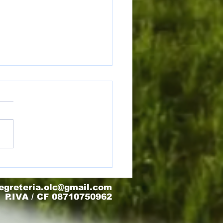
) Torneo Olimpo - Finale 3/4
egreteria.olc@gmail.com
P.IVA / CF 08710750962