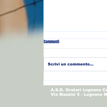
Commenti
Scrivi un commento...
(Allievi) Torneo Olimpo - Finale
3/4
A.S.D. Oratori Legnano C
Via Mazzini 5 - Legnano M