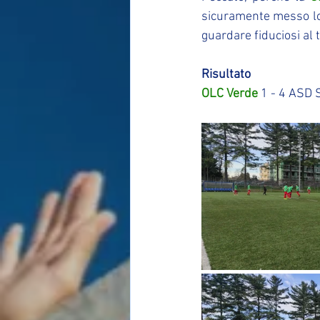
sicuramente messo lo 
guardare fiduciosi al
Risultato
OLC Verde
 1 - 4 ASD 