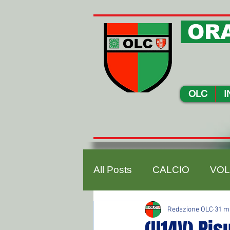
ORA
OLC
I
All Posts
CALCIO
VOL
Redazione OLC
31 m