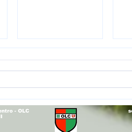
(U12R
(U14V) Torneo Olimpo - Fieri di voi!
entro - OLC
s
I