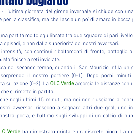
ultato bugiardo
te per la classifica, ma che lascia un po' di amaro in bocca 
i una partita molto equilibrata tra due squadre di pari livello,
a episodi, e non dalla superiorità dei nostri avversari.
ntensità, con continui ribaltamenti di fronte, battaglie 
 Ma finisce a reti inviolate.
cca nel secondo tempo, quando il San Maurizio infila un go
sorprende il nostro portiere (0-1). Dopo pochi minuti 
ta su azione (0-2). La 
OLC Verde
 accorcia le distanze con u
che ci rimette in partita.
che negli ultimi 15 minuti, ma noi non riusciamo a concre
ostri avversari riescono a segnare altri due goal, uno i
nostra porta, e l'ultimo sugli sviluppi di un calcio di puni
LC Verde
 ha dimostrato grinta e un discreto gioco. La de