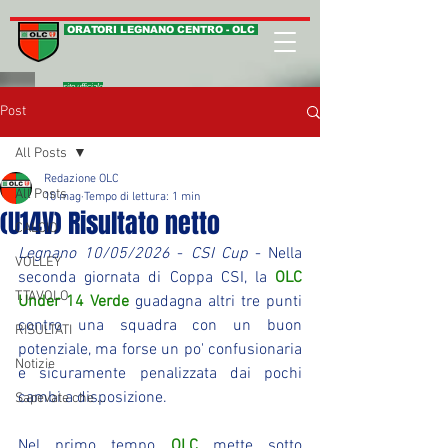
ORATORI LEGNANO CENTRO - OLC
sito ufficiale
Post
All Posts
Redazione OLC
All Posts
10 mag
Tempo di lettura: 1 min
(U14V) Risultato netto
CALCIO
Legnano 10/05/2026
 - 
CSI Cup
 - Nella 
VOLLEY
seconda giornata di Coppa CSI, la 
OLC 
T.TAVOLO
Under 14 Verde
 guadagna altri tre punti 
contro una squadra con un buon 
RISULTATI
potenziale, ma forse un po' confusionaria 
Notizie
e sicuramente penalizzata dai pochi 
cambi a disposizione.
Sapevate che ...
Nel primo tempo 
OLC
 mette sotto 