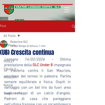
ORATORI LEGNANO CENTRO - OLC
sito ufficiale
Post
All Posts
Redazione OLC
All Posts
16 feb
Tempo di lettura: 1 min
(U8) Crescita continua
CALCIO
Legnano 14/02/2026 - 
Ottima 
VOLLEY
prestazione della 
OLC Under 8
 impegnata 
T.TAVOLO
in trasferta contro il San Maurizio, 
vincitrice del torneo in palestra. Partita 
RISULTATI
sempre equilibrata e fisica. Ospiti in 
Notizie
vantaggio con un bel tiro da fuori area 
sugli sviluppi di un calcio d'angolo. 
Sapevate che ...
Padroni di casa che pareggiano 
nell'ultima frazione con un rocambolesco 