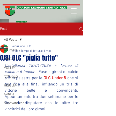
ORATORI LEGNANO CENTRO - OLC
sito ufficiale
Post
All Posts
Redazione OLC
All Posts
19 gen
Tempo di lettura: 1 min
(U8) OLC "piglia tutto"
CALCIO
Castellanza 18/01/2026 - Torneo di 
VOLLEY
calcio a 5 indoor - 
Fase a gironi di calcio 
T.TAVOLO
a 5 in palestra per la 
OLC Under 8
 che si 
qualifica alle finali infilando un tris di 
RISULTATI
vittorie belle e convincenti. 
Notizie
Appuntamento tra due settimane per le 
finali da disputare con le altre tre 
Sapevate che ...
vincitrici dei loro gironi.