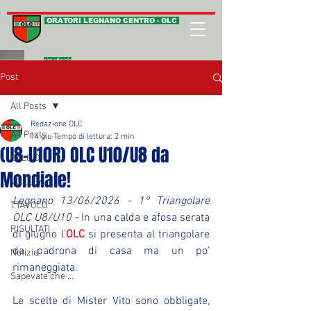
ORATORI LEGNANO CENTRO - OLC
sito ufficiale
Post
All Posts
Redazione OLC
All Posts
14 giu
Tempo di lettura: 2 min
(U8-U10R) OLC U10/U8 da
CALCIO
Mondiale!
VOLLEY
Legnano 13/06/2026 - 1° Triangolare 
T.TAVOLO
OLC U8/U10 - 
In una calda e afosa serata 
RISULTATI
di giugno l’
OLC
 si presenta al triangolare 
da padrona di casa ma un po' 
Notizie
rimaneggiata.
Sapevate che ...
Le scelte di Mister Vito sono obbligate, 