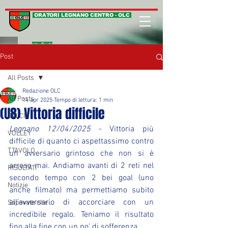
ORATORI LEGNANO CENTRO - OLC
sito ufficiale
Post
All Posts
Redazione OLC
All Posts
14 apr 2025
Tempo di lettura: 1 min
(U8) Vittoria difficile
CALCIO
Legnano 12/04/2025
 - Vittoria più 
VOLLEY
difficile di quanto ci aspettassimo contro 
T.TAVOLO
un avversario grintoso che non si è 
arreso mai. Andiamo avanti di 2 reti nel 
RISULTATI
secondo tempo con 2 bei goal (uno 
Notizie
anche filmato) ma permettiamo subito 
all’avversario di accorciare con un 
Sapevate che ...
incredibile regalo. Teniamo il risultato 
fino alla fine con un po’ di sofferenza.