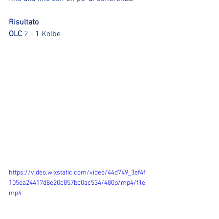
Risultato
OLC
 2 - 1 Kolbe
https://video.wixstatic.com/video/44d749_3ef4f
105ea24417d8e20c857bc0ac534/480p/mp4/file.
mp4