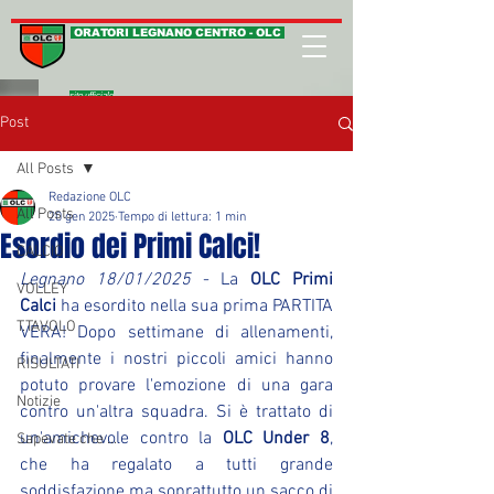
ORATORI LEGNANO CENTRO - OLC
sito ufficiale
Post
All Posts
Redazione OLC
All Posts
20 gen 2025
Tempo di lettura: 1 min
Esordio dei Primi Calci!
CALCIO
Legnano 18/01/2025
 - La 
OLC Primi 
VOLLEY
Calci
 ha esordito nella sua prima PARTITA 
T.TAVOLO
VERA! Dopo settimane di allenamenti, 
finalmente i nostri piccoli amici hanno 
RISULTATI
potuto provare l'emozione di una gara 
Notizie
contro un'altra squadra. Si è trattato di 
un'amichevole contro la 
OLC Under 8
, 
Sapevate che ...
che ha regalato a tutti grande 
soddisfazione ma soprattutto un sacco di 