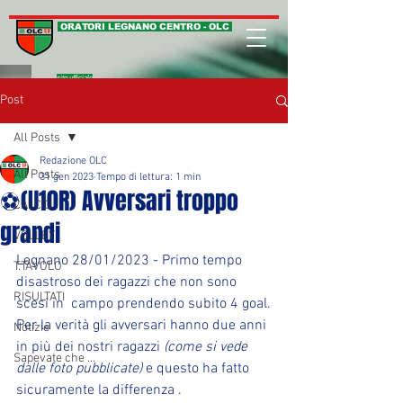
ORATORI LEGNANO CENTRO - OLC
sito ufficiale
Post
All Posts
Redazione OLC
All Posts
31 gen 2023
Tempo di lettura: 1 min
⚽(U10R) Avversari troppo
CALCIO
grandi
VOLLEY
Legnano 28/01/2023 - Primo tempo 
T.TAVOLO
disastroso dei ragazzi che non sono 
RISULTATI
scesi in  campo prendendo subito 4 goal.
Per la verità gli avversari hanno due anni 
Notizie
in più dei nostri ragazzi 
(come si vede 
Sapevate che ...
dalle foto pubblicate) 
e questo ha fatto 
sicuramente la differenza .